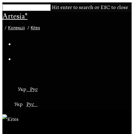
Hit enter to search or ESC to close
Artesia®
/
Колекції
/
Kites
Укр
Рус
Укр
Рус